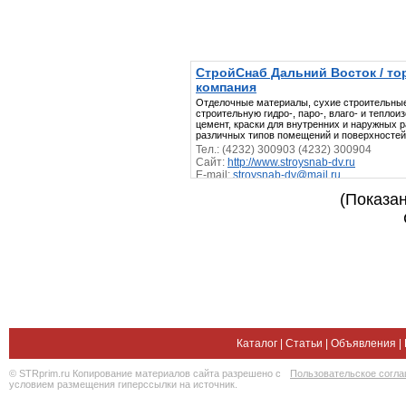
СтройСнаб Дальний Восток / то
компания
Отделочные материалы, сухие строительны
строительную гидро-, паро-, влаго- и теплои
цемент, краски для внутренних и наружных р
различных типов помещений и поверхностей
Тел.: (4232) 300903 (4232) 300904
Сайт:
http://www.stroysnab-dv.ru
E-mail:
stroysnab-dv@mail.ru
(Показан
Каталог
|
Статьи
|
Объявления
|
© STRprim.ru Копирование материалов сайта разрешено с
Пользовательское согл
условием размещения гиперссылки на источник.