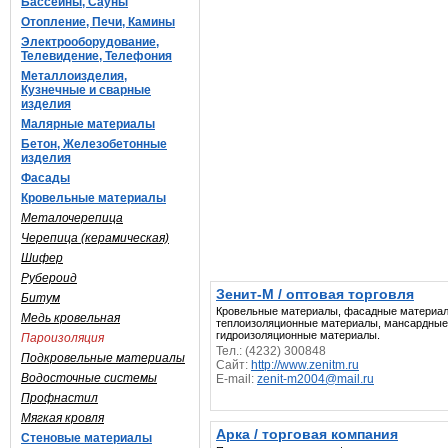
Бассейны, Сауны
Отопление, Печи, Камины
Электрооборудование,
Телевидение, Телефония
Металлоизделия,
Кузнечные и сварные
изделия
Малярные материалы
Бетон, Железобетонные
изделия
Фасады
Кровельные материалы
Металочерепица
Черепица (керамическая)
Шифер
Рубероид
Зенит-М / оптовая торговля
Битум
Кровельные материалы, фасадные материа
Медь кровельная
теплоизоляционные материалы, мансардные 
гидроизоляционные материалы.
Пароизоляция
Тел.: (4232) 300848
Подкровельные материалы
Сайт:
http://www.zenitm.ru
Водосточные системы
E-mail:
zenit-m2004@mail.ru
Профнастил
Мягкая кровля
Арка / торговая компания
Стеновые материалы