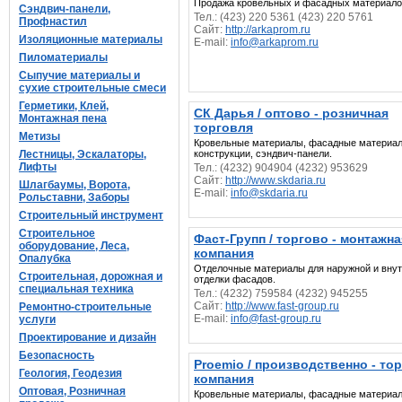
Продажа кровельных и фасадных материало
Сэндвич-панели,
Тел.: (423) 220 5361 (423) 220 5761
Профнастил
Сайт:
http://arkaprom.ru
Изоляционные материалы
E-mail:
info@arkaprom.ru
Пиломатериалы
Сыпучие материалы и
сухие строительные смеси
Герметики, Клей,
СК Дарья / оптово - розничная
Монтажная пена
торговля
Метизы
Кровельные материалы, фасадные материал
Лестницы, Эскалаторы,
конструкции, сэндвич-панели.
Лифты
Тел.: (4232) 904904 (4232) 953629
Сайт:
http://www.skdaria.ru
Шлагбаумы, Ворота,
E-mail:
info@skdaria.ru
Рольставни, Заборы
Строительный инструмент
Строительное
Фаст-Групп / торгово - монтажна
оборудование, Леса,
компания
Опалубка
Отделочные материалы для наружной и вну
Строительная, дорожная и
отделки фасадов.
специальная техника
Тел.: (4232) 759584 (4232) 945255
Сайт:
http://www.fast-group.ru
Ремонтно-строительные
E-mail:
info@fast-group.ru
услуги
Проектирование и дизайн
Безопасность
Proemio / производственно - то
Геология, Геодезия
компания
Оптовая, Розничная
Кровельные материалы, фасадные материа