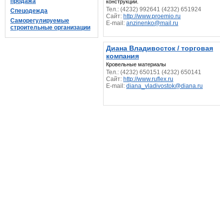
продажа
конструкции.
Тел.: (4232) 992641 (4232) 651924
Спецодежда
Сайт:
http://www.proemio.ru
Саморегулируемые
E-mail:
anzinenko@mail.ru
строительные организации
Диана Владивосток / торговая
компания
Кровельные материалы
Тел.: (4232) 650151 (4232) 650141
Сайт:
http://www.ruflex.ru
E-mail:
diana_vladivostok@diana.ru