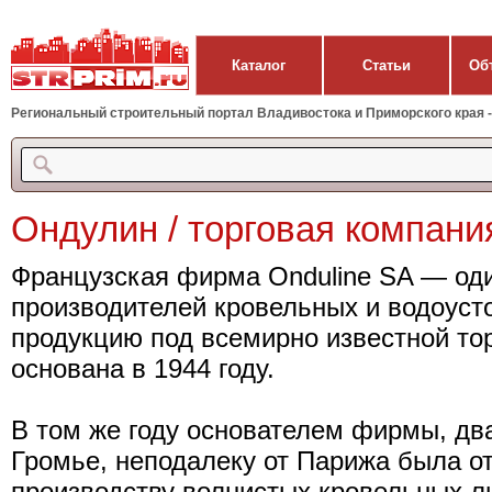
Каталог
Статьи
Об
Региональный строительный портал Владивостока и Приморского края - 
Ондулин / торговая компани
Французская фирма Onduline SA — од
производителей кровельных и водоуст
продукцию под всемирно известной т
основана в 1944 году.
В том же году основателем фирмы, д
Громье, неподалеку от Парижа была о
производству волнистых кровельных л