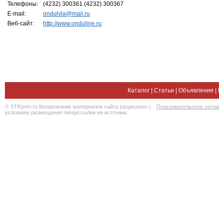
Телефоны:
(4232) 300361 (4232) 300367
E-mail:
ondulvla@mail.ru
Веб-сайт:
http://www.onduline.ru
Каталог
|
Статьи
|
Объявления
|
© STRprim.ru Копирование материалов сайта разрешено с
Пользовательское согл
условием размещения гиперссылки на источник.