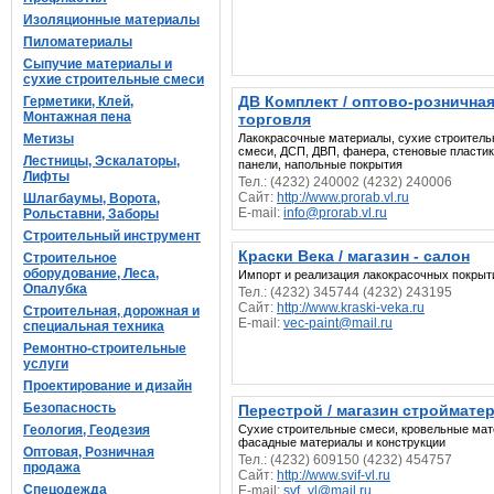
Изоляционные материалы
Пиломатериалы
Сыпучие материалы и
сухие строительные смеси
ДВ Комплект / оптово-рознична
Герметики, Клей,
Монтажная пена
торговля
Метизы
Лакокрасочные материалы, cухие строител
смеси, ДСП, ДВП, фанера, стеновые пласти
Лестницы, Эскалаторы,
панели, напольные покрытия
Лифты
Тел.: (4232) 240002 (4232) 240006
Сайт:
http://www.prorab.vl.ru
Шлагбаумы, Ворота,
E-mail:
info@prorab.vl.ru
Рольставни, Заборы
Строительный инструмент
Краски Века / магазин - салон
Строительное
оборудование, Леса,
Импорт и реализация лакокрасочных покрыт
Опалубка
Тел.: (4232) 345744 (4232) 243195
Сайт:
http://www.kraski-veka.ru
Строительная, дорожная и
E-mail:
vec-paint@mail.ru
специальная техника
Ремонтно-строительные
услуги
Проектирование и дизайн
Безопасность
Перестрой / магазин строймате
Геология, Геодезия
Сухие строительные смеси, кровельные мат
фасадные материалы и конструкции
Оптовая, Розничная
Тел.: (4232) 609150 (4232) 454757
продажа
Сайт:
http://www.svif-vl.ru
Спецодежда
E-mail:
svf_vl@mail.ru