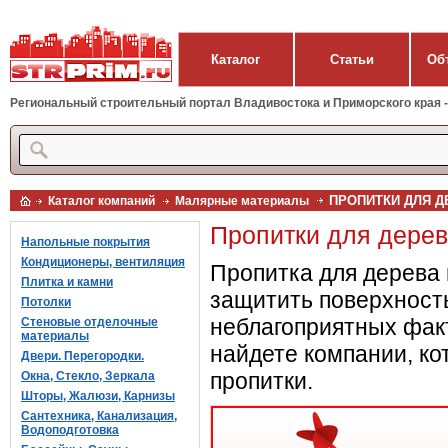
Каталог
Статьи
Об
Региональный строительный портал Владивостока и Приморского края - 
ПРОПИТКИ ДЛЯ Д
Каталог компаний
Малярные материалы
Пропитки для дерев
Напольные покрытия
Кондиционеры, вентиляция
Пропитка для дерева 
Плитка и камни
защитить поверхность
Потолки
неблагоприятных фак
Стеновые отделочные
материалы
найдете компании, к
Двери. Перегородки.
пропитки.
Окна, Стекло, Зеркала
Шторы, Жалюзи, Карнизы
Сантехника, Канализация,
Водоподготовка