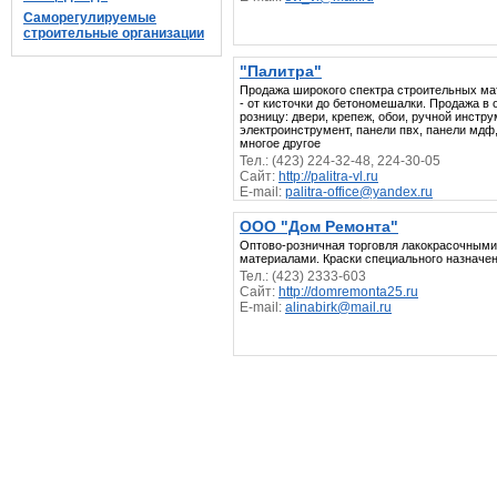
Саморегулируемые
строительные организации
"Палитра"
Продажа широкого спектра строительных ма
- от кисточки до бетономешалки. Продажа в 
розницу: двери, крепеж, обои, ручной инстру
электроинструмент, панели пвх, панели мдф,
многое другое
Тел.: (423) 224-32-48, 224-30-05
Сайт:
http://palitra-vl.ru
E-mail:
palitra-office@yandex.ru
ООО "Дом Ремонта"
Оптово-розничная торговля лакокрасочными
материалами. Краски специального назначен
Тел.: (423) 2333-603
Сайт:
http://domremonta25.ru
E-mail:
alinabirk@mail.ru