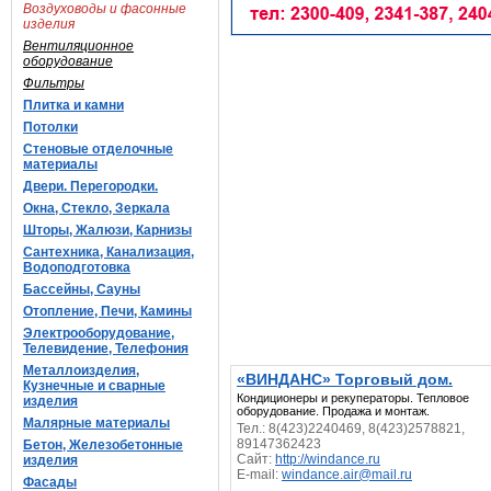
Воздуховоды и фасонные
изделия
Вентиляционное
оборудование
Фильтры
Плитка и камни
Потолки
Стеновые отделочные
материалы
Двери. Перегородки.
Окна, Стекло, Зеркала
Шторы, Жалюзи, Карнизы
Сантехника, Канализация,
Водоподготовка
Бассейны, Сауны
Отопление, Печи, Камины
Электрооборудование,
Телевидение, Телефония
Металлоизделия,
«ВИНДАНС» Торговый дом.
Кузнечные и сварные
Кондиционеры и рекуператоры. Тепловое
изделия
оборудование. Продажа и монтаж.
Малярные материалы
Тел.: 8(423)2240469, 8(423)2578821,
89147362423
Бетон, Железобетонные
Сайт:
http://windance.ru
изделия
E-mail:
windance.air@mail.ru
Фасады