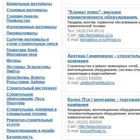
Кровельные материалы
Стеновые материалы
"Климат плюс", магазин
Сэндвич-панели,
климатического оборудования.
Профнастил
Продажа, монтаж, сервисное обслуживание 
климатической техники.
Изоляционные материалы
Тел.: (423) 244-95-31
Пиломатериалы
Сайт:
http://klimatplus.vl.ru
Сыпучие материалы и
E-mail:
klimatplus.vl.ru@mail.ru
сухие строительные смеси
Герметики, Клей,
Монтажная пена
Арктика / инженерно - строител
компания
Метизы
Строительство и ремонт инженерных сетей,
Лестницы, Эскалаторы,
вентиляционное оборудование, системы ото
Лифты
канализации и водоснабжения.
Шлагбаумы, Ворота,
Тел.: (4232) 535000
Рольставни, Заборы
E-mail:
arktika@arktikadv.ru
Строительный инструмент
Строительное
оборудование, Леса,
Конус Лтд / монтажно - торговая
Опалубка
компания
Строительная, дорожная и
Кондиционеры, вентиляционное оборудовани
специальная техника
тепловентиляционное оборудование, монтаж
климатических систем.
Ремонтно-строительные
Тел.: (4232) 300200
услуги
Сайт:
http://www.konus.ru
Проектирование и дизайн
E-mail:
konus@mail.ru
Безопасность