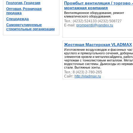
Промбыт вентиляция / торгово 
Геология, Геодезия
монтажная компания
Оптовая, Розничная
продажа
Вентиляционное оборудование, ремонт
климатического оборудования.
Спецодежда
Тел.: (4232) 524133 (4232) 508727
Саморегулируемые
E-mail:
prompentil@yandex.ru
строительные организации
Жестяная Мастерская VLADMAX
Изготовление воздуховодов и фасонных час
круглого и прямоугольного сечения, доборн
элементов кровли и металлосайдинга, работ
чертежам с тонколистовым металлом. Мета
водосточные системы. Дымоходы из нержа
стали. Вытяжные зонты.
Тел.: 8 (423) 2-780-265
Сайт:
http://vladmax.ru
E-mail:
office@vladmax.ru