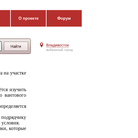
О проекте
Форум
Владивосток
выбранный город
а на участке
ётся изучить
ю вантового
пределяется
 подрядчику
 условия.
лки, которые