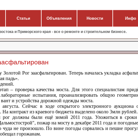
Статьи
Объявления
Новости
Инфо
стока и Приморского края - все о ремонте и строительном бизнесе.
заасфальтирован
 Золотой Рог заасфальтирован. Теперь началась укладка асфальт
ая падь».
ждений.
этап – проверка качества моста. Для этого специалистам прид
 лабораторные испытания, проанализировать общую геометри
 вант и устройства дорожной одежды моста.
августа. Сейчас в ходе открытого электронного аукциона о
. На контракт из краевого бюджета выделено около 3млн рублей.
й рог должны были ещё зимой 2011 года. Уложиться в сроки
льмостострой", пожар на мосту в декабре 2011 года и погодные
о чуда не произошло. По вине погоды сорвались и пешие прогу
обещал горожанам.