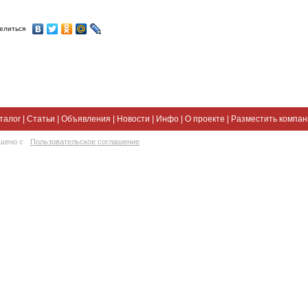
елиться
талог
|
Статьи
|
Объявления
|
Новости
|
Инфо
|
О проекте
|
Разместить компа
ешено с
Пользовательское соглашение