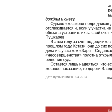
Д
а
ре
о
дождям и снегу.
Однако «косяков» подрядчиков до
отслеживается и, если у участка н
обязана устранить их за свой счет
Пушкарев.
В этом году за счет подрядчиков 
прошлом году. Кстати, они до сих 
дела и с участком «Заря – Седанка»
«несовершенства» полотна открыли
решения суда.
Остается лишь надеяться, что есл
жесткое наказание, то дороги Влад
Дата публикации: 01.04.2013
Под
Ка