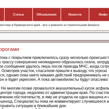
Статьи
Объявления
Новости
Инфо
стока и Приморского края - все о ремонте и строительном бизнесе.
дорогами
ка с покрытием приключилось сразу несколько происшест
 трассу совершенно неожиданно
обрушилась скала
, затру
е сообщение удалось лишь после приезда МЧС, когда сотр
Осмотрев участок, спасатели пришли к выводу, что угроза
я, однако пока никто никаких действий предпринимать не 
лон и будет укреплен. А пока автомобилисты будут опасливо
Не многим позже
провалился внушительный кусок асфал
центре города, недалеко от администрации края. По счастл
ечению обстоятельств, в яму не угодила ни одна машина и 
ешеход. Специалисты пока не комментируют случившееся 
справить ситуацию в ближайшие дни.