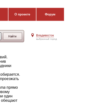
О проекте
Форум
Владивосток
выбранный город
вий.
днив
удники
собирается.
 проезжать
ьта
прямо
ивому
ни один
и обещают