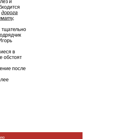
лез и
бходится
:
дорога
имату,
 тщательно
подрядчик
Игорь
иеся в
е обстоят
нение после
олее
нию