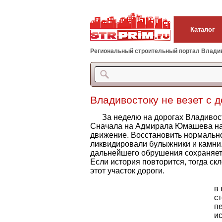
Каталог
Региональный строительный портал Владиво
Владивостоку не везет с 
За неделю на дорогах Владивосто
Сначала на Адмирала Юмашева на
движение. Восстановить нормально
ликвидировали булыжники и камни. 
дальнейшего обрушения сохраняетс
Если история повторится, тогда ск
этот участок дороги.
в 
ст
п
и