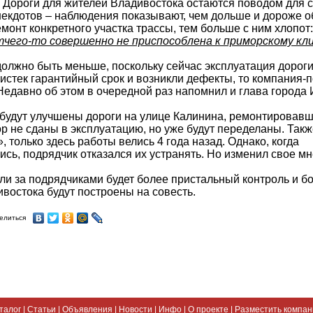
ороги для жителей Владивостока остаются поводом для с
некдотов – наблюдения показывают, чем дольше и дороже о
монт конкретного участка трассы, тем больше с ним хлопот
тчего-то совершенно не приспособлена к приморскому кл
лжно быть меньше, поскольку сейчас эксплуатация дороги
е истек гарантийный срок и возникли дефекты, то компания-
. Недавно об этом в очередной раз напомнил и глава города 
будут улучшены дороги на улице Калинина, ремонтировавш
пор не сданы в эксплуатацию, но уже будут переделаны. Такж
, только здесь работы велись 4 года назад. Однако, когда
сь, подрядчик отказался их устранять. Но изменил свое м
и за подрядчиками будет более пристальный контроль и б
ивостока будут построены на совесть.
елиться
талог
|
Статьи
|
Объявления
|
Новости
|
Инфо
|
О проекте
|
Разместить компа