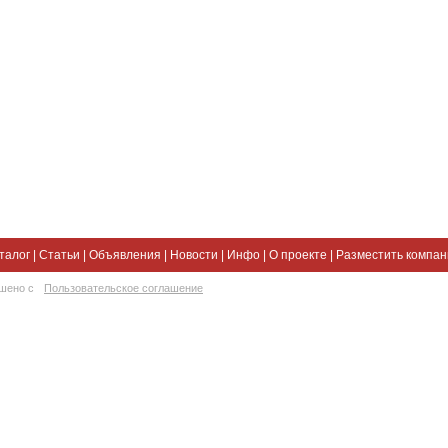
талог
|
Статьи
|
Объявления
|
Новости
|
Инфо
|
О проекте
|
Разместить компа
ешено с
Пользовательское соглашение