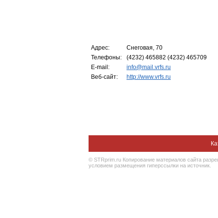
Адрес:
Снеговая, 70
Телефоны:
(4232) 465882 (4232) 465709
E-mail:
info@mail.vrfs.ru
Веб-сайт:
http://www.vrfs.ru
Ка
© STRprim.ru Копирование материалов сайта разр
условием размещения гиперссылки на источник.