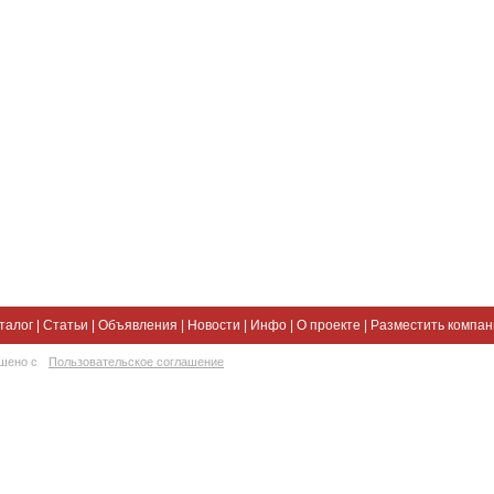
талог
|
Статьи
|
Объявления
|
Новости
|
Инфо
|
О проекте
|
Разместить компа
ешено с
Пользовательское соглашение