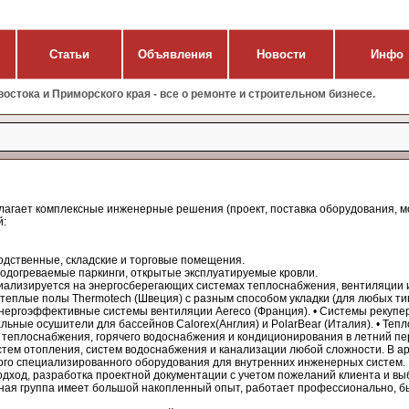
Статьи
Объявления
Новости
Инфо
стока и Приморского края - все о ремонте и строительном бизнесе.
гает комплексные инженерные решения (проект, поставка оборудования, м
ий:
водственные, складские и торговые помещения.
 Подогреваемые паркинги, открытые эксплуатируемые кровли.
ализируется на энергосберегающих системах теплоснабжения, вентиляции 
 теплые полы Thermotech (Швеция) с разным способом укладки (для любых ти
 Энергоэффективные системы вентиляции Aereco (Франция). • Системы рекупер
альные осушители для бассейнов Calorex(Англия) и PolarBear (Италия). • Те
 теплоснабжения, горячего водоснабжения и кондиционирования в летний пе
стем отопления, систем водоснабжения и канализации любой сложности. В 
ого специализированного оборудования для внутренних инженерных систем. 
дход, разработка проектной документации с учетом пожеланий клиента и вы
ная группа имеет большой накопленный опыт, работает профессионально, б