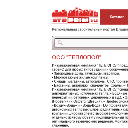
Каталог
Региональный строительный портал Владиво
ООО "ТЕПЛОПОЛ"
Инжиниринговая компания “ТЕПЛОПОЛ” предла
сервис) для любых типов зданий и сооружен
• Загородные дома, таунхаусы, квартиры.
• Многоэтажные жилые комплексы.
• Склады, магазины, автосалоны, СТО, произ
• Бассейны, аквапарки, спа-центры, храмы. •
Инжиниринговая компания “ТЕПЛОПОЛ” специ
альтернативных источниках тепла: • Водяные
перекрытий: бетонных, деревянных и т.д.). •
(Норвегия) и Ostberg (Швеция). • Профессион
«Воздух-Вода» и «Вода-Вода» LG (Корея) для
автономных тепловых узлов, радиаторных си
компании широкий спектр высокотехнологичн
отдельно взятому объекту индивидуальный по
оптимального технического решения. Монтаж
слаженно.