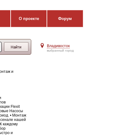
О проекте
Форум
Владивосток
выбранный город
онтаж и
и
пов
ации Flexit
пловые Насосы
риод. • Монтаж
арсенале нашей
К каждому
бор
ыстро и