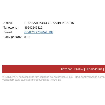
Адрес:
П. КАВАЛЕРОВО УЛ. КАЛИНИНА 115
Телефоны:
89241246319
E-mail:
COTEY777@MAIL.RU
Часы работы:
8-18
Каталог
|
Статьи
|
Объявления
|
© STRprim.ru Копирование материалов сайта разрешено с
Пользовательское согл
условием размещения гиперссылки на источник.