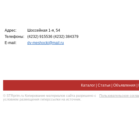
Адрес:
Шоссейная 1-я, 54
Телефоны:
(4232) 915536 (4232) 384379
E-mail:
dv-meshocki@mail.ru
Каталог
|
Статьи
|
Объявления
|
© STRprim.ru Копирование материалов сайта разрешено с
Пользовательское согл
условием размещения гиперссылки на источник.