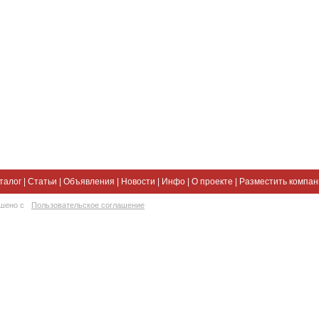
талог
|
Статьи
|
Объявления
|
Новости
|
Инфо
|
О проекте
|
Разместить компа
ешено с
Пользовательское соглашение