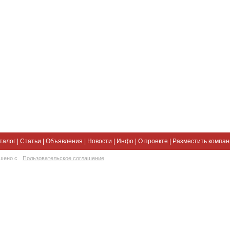
талог
|
Статьи
|
Объявления
|
Новости
|
Инфо
|
О проекте
|
Разместить компа
ешено с
Пользовательское соглашение