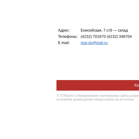
Адрес:
Енисейская, 7 ст6 — склад
Телефоны:
(4232) 701670 (4232) 348704
E-mail:
real-dv@mail.ru
Ка
© STRprim.ru Копирование материалов сайта разр
условием размещения гиперссылки на источник.