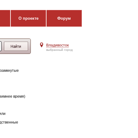
О проекте
Форум
Владивосток
выбранный город
 замкнутые
 зимнее время)
или
одственные