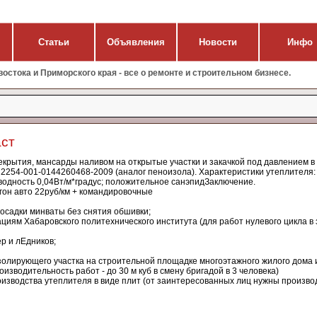
Статьи
Объявления
Новости
Инфо
стока и Приморского края - все о ремонте и строительном бизнесе.
аст
екрытия, мансарды наливом на открытые участки и закачкой под давлением в
54-001-0144260468-2009 (аналог пеноизола). Характеристики утеплителя:
одность 0,04Вт/м*градус; положительное санэпидЗаключение.
гон авто 22руб/км + командировочные
росадки минваты без снятия обшивки;
циям Хабаровского политехнического института (для работ нулевого цикла в
р и лЕдников;
олирующего участка на строительной площадке многоэтажного жилого дома 
водительность работ - до 30 м куб в смену бригадой в 3 человека)
изводства утеплителя в виде плит (от заинтересованных лиц нужны произв