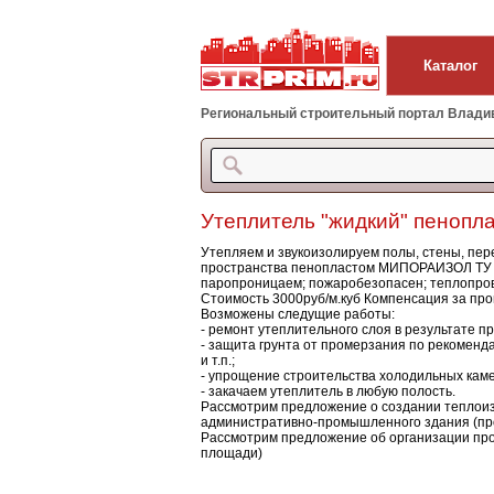
Каталог
Региональный строительный портал Владиво
Утеплитель "жидкий" пенопл
Утепляем и звукоизолируем полы, стены, пер
пространства пенопластом МИПОРАИЗОЛ ТУ 22
паропроницаем; пожаробезопасен; теплопров
Стоимость 3000руб/м.куб Компенсация за про
Возможены следущие работы:
- ремонт утеплительного слоя в результате п
- защита грунта от промерзания по рекоменда
и т.п.;
- упрощение строительства холодильных каме
- закачаем утеплитель в любую полость.
Рассмотрим предложение о создании теплоиз
административно-промышленного здания (произ
Рассмотрим предложение об организации про
площади)