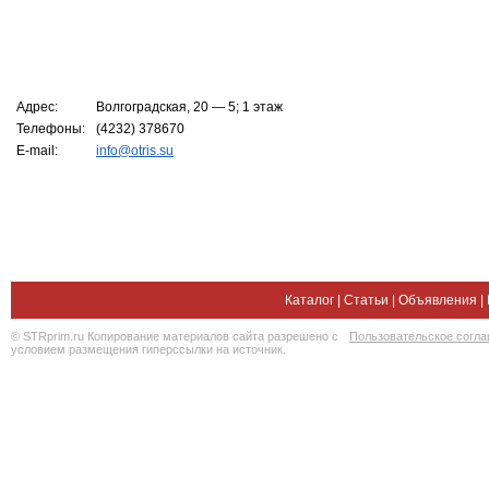
Адрес:
Волгоградская, 20 — 5; 1 этаж
Телефоны:
(4232) 378670
E-mail:
info@otris.su
Каталог
|
Статьи
|
Объявления
|
© STRprim.ru Копирование материалов сайта разрешено с
Пользовательское согл
условием размещения гиперссылки на источник.