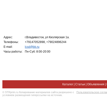
Адрес:
г.Владивосток, ул Кизлярская 1а.
Телефоны:
+79147052898, +79024896244
E-mail:
lcsd@bk.ru
Часы работы:
Пн-Суб: 8:00-20:00
Каталог
|
Статьи
|
Объявления
|
© STRprim.ru Копирование материалов сайта разрешено с
Пользовательское согл
условием размещения гиперссылки на источник.