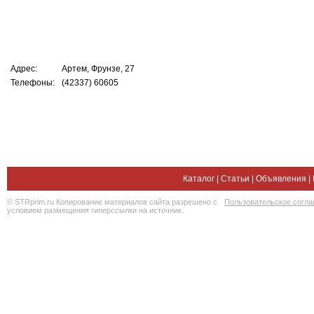
Адрес:
Артем, Фрунзе, 27
Телефоны:
(42337) 60605
Каталог
|
Статьи
|
Объявления
|
© STRprim.ru Копирование материалов сайта разрешено с
Пользовательское согл
условием размещения гиперссылки на источник.