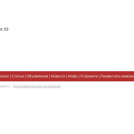
т, 53
талог
|
Статьи
|
Объявления
|
Новости
|
Инфо
|
О проекте
|
Разместить компа
ешено с
Пользовательское соглашение