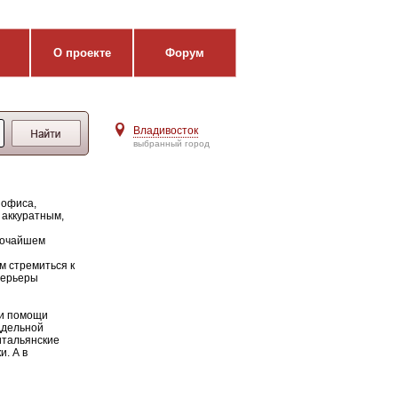
О проекте
Форум
Владивосток
выбранный город
 офиса,
 аккуратным,
ысочайшем
м стремиться к
терьеры
и по­мощи
оддельной
итальянские
. А в