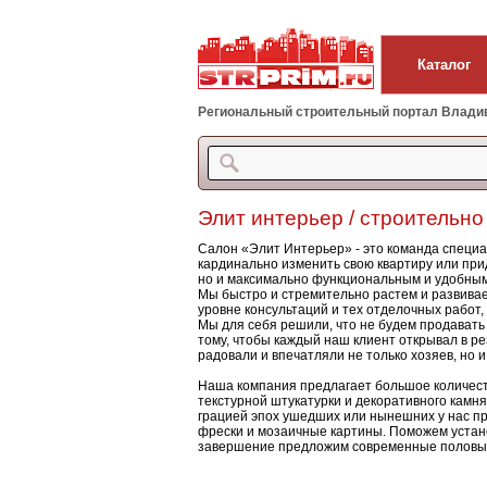
Каталог
Региональный строительный портал Владиво
Элит интерьер / строительно
Салон «Элит Интерьер» - это команда специа
кардинально изменить свою квартиру или при
но и максимально функциональным и удобным
Мы быстро и стремительно растем и развивае
уровне консультаций и тех отделочных работ,
Мы для себя решили, что не будем продавать 
тому, чтобы каждый наш клиент открывал в р
радовали и впечатляли не только хозяев, но и 
Наша компания предлагает большое количество 
текстурной шту­катур­ки и де­кора­тив­но­го к
грацией эпох ушедших или нынешних у нас п
фрески и мозаичные картины. Поможем устано
завершение предложим современные половые