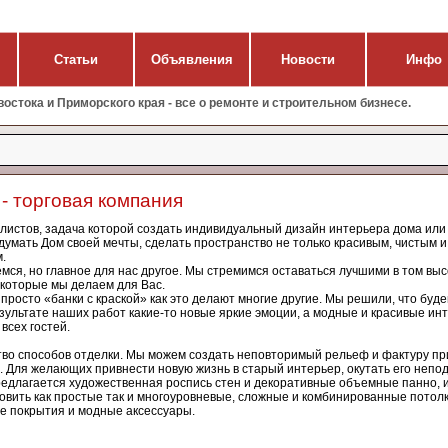
Статьи
Объявления
Новости
Инфо
стока и Приморского края - все о ремонте и строительном бизнесе.
 - торговая компания
листов, задача которой создать индивидуальный дизайн интерьера дома или
думать Дом своей мечты, сделать пространство не только красивым, чистым и
.
мся, но главное для нас другое. Мы стремимся оставаться лучшими в том в
 которые мы делаем для Вас.
просто «банки с краской» как это делают многие другие. Мы решили, что буде
езультате наших работ какие-то новые яркие эмоции, а модные и красивые ин
всех гостей.
способов отделки. Мы мо­жем соз­дать не­пов­то­римый рель­еф и фак­ту­ру пр
ам­ня. Для желающих привнести новую жизнь в старый интерьер, окутать его неп
редлагается художественная роспись стен и декоративные объемные панно, 
вить как простые так и многоуровневые, сложные и комбинированные потолки
 покрытия и модные аксессуары.