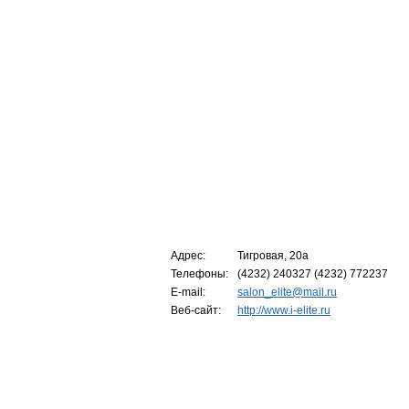
Адрес:
Тигровая, 20а
Телефоны:
(4232) 240327 (4232) 772237
E-mail:
salon_elite@mail.ru
Веб-сайт:
http://www.i-elite.ru