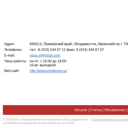
Адрес:
690012, Приморский край, г.Владивосток, Океанский пр-т 70
Телефоны:
тел.: 8 (423) 244 67 12 факс: 8 (423) 244 67 07
E-mail:
opus.vl@gmail.com
Часы работы:
пн-пт: с 10:00 до 18:00
сб-вс: выходной
Веб-сайт:
http://www.primdoma.ru/
Каталог
|
Статьи
|
Объявления
|
© STRprim.ru Копирование материалов сайта разрешено с
Пользовательское согл
условием размещения гиперссылки на источник.