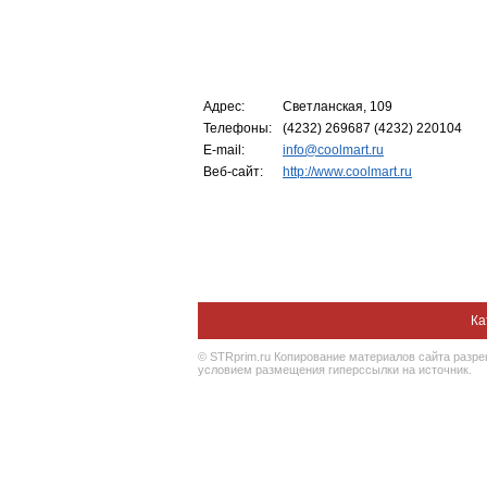
Адрес:
Светланская, 109
Телефоны:
(4232) 269687 (4232) 220104
E-mail:
info@coolmart.ru
Веб-сайт:
http://www.coolmart.ru
Ка
© STRprim.ru Копирование материалов сайта разр
условием размещения гиперссылки на источник.