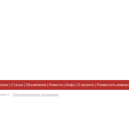
талог
|
Статьи
|
Объявления
|
Новости
|
Инфо
|
О проекте
|
Разместить компа
ешено с
Пользовательское соглашение