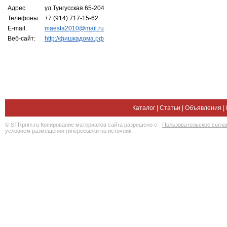
Адрес:
ул.Тунгусская 65-204
Телефоны:
+7 (914) 717-15-62
E-mail:
maesta2010@mail.ru
Веб-сайт:
http://фишкадома.рф
Каталог
|
Статьи
|
Объявления
|
© STRprim.ru Копирование материалов сайта разрешено с
Пользовательское согл
условием размещения гиперссылки на источник.