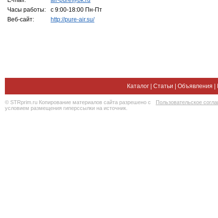
E-mail:
air-pure@bk.ru
Часы работы:
с 9:00-18:00 Пн-Пт
Веб-сайт:
http://pure-air.su/
Каталог
|
Статьи
|
Объявления
|
© STRprim.ru Копирование материалов сайта разрешено с
Пользовательское согл
условием размещения гиперссылки на источник.