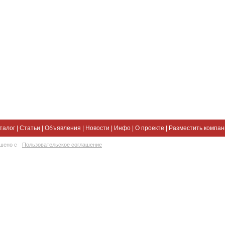
талог
|
Статьи
|
Объявления
|
Новости
|
Инфо
|
О проекте
|
Разместить компа
ешено с
Пользовательское соглашение