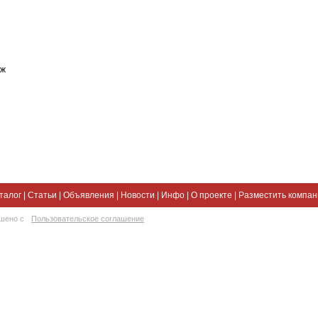
аж
талог
|
Статьи
|
Объявления
|
Новости
|
Инфо
|
О проекте
|
Разместить компа
ешено с
Пользовательское соглашение