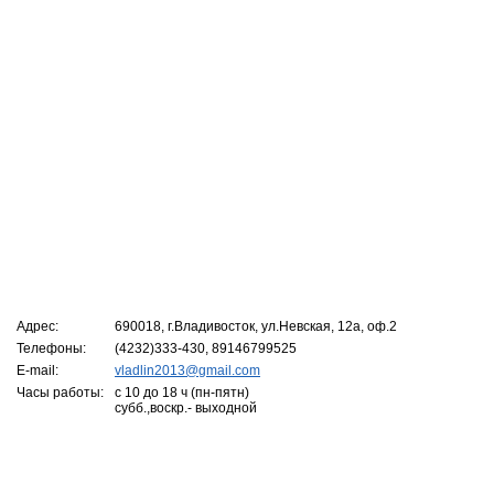
Адрес:
690018, г.Владивосток, ул.Невская, 12а, оф.2
Телефоны:
(4232)333-430, 89146799525
E-mail:
vladlin2013@gmail.com
Часы работы:
c 10 до 18 ч (пн-пятн)
субб.,воскр.- выходной