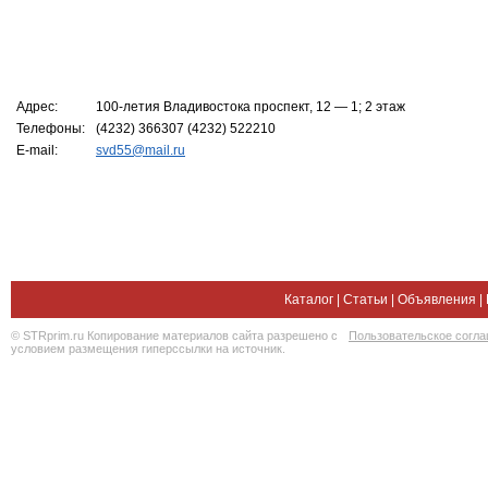
Адрес:
100-летия Владивостока проспект, 12 — 1; 2 этаж
Телефоны:
(4232) 366307 (4232) 522210
E-mail:
svd55@mail.ru
Каталог
|
Статьи
|
Объявления
|
© STRprim.ru Копирование материалов сайта разрешено с
Пользовательское согл
условием размещения гиперссылки на источник.