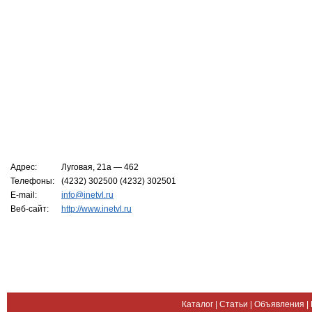
Адрес:
Луговая, 21а — 462
Телефоны:
(4232) 302500 (4232) 302501
E-mail:
info@inetvl.ru
Веб-сайт:
http://www.inetvl.ru
Каталог
|
Статьи
|
Объявления
|