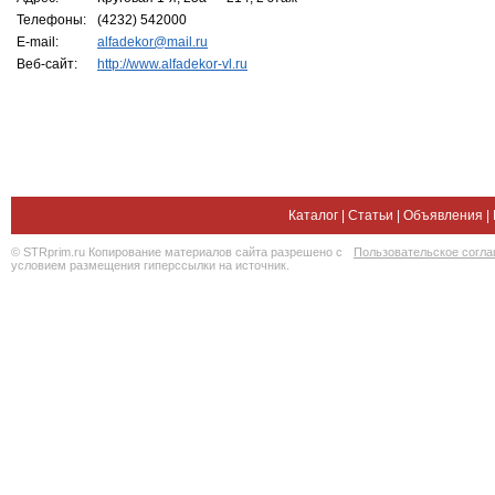
Телефоны:
(4232) 542000
E-mail:
alfadekor@mail.ru
Веб-сайт:
http://www.alfadekor-vl.ru
Каталог
|
Статьи
|
Объявления
|
© STRprim.ru Копирование материалов сайта разрешено с
Пользовательское согл
условием размещения гиперссылки на источник.