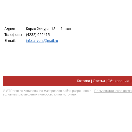
Адрес:
Карла Жигура, 13 — 1 этаж
Телефоны:
(4232) 922415
E-mail:
info.airvent@mail.ru
Каталог
|
Статьи
|
Объявления
|
© STRprim.ru Копирование материалов сайта разрешено с
Пользовательское согл
условием размещения гиперссылки на источник.