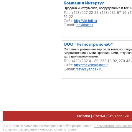
E-mail:
Компания Интертул
kraski6p@yandex.ru
Продажа инструмента, оборудования и техни
Тел.: (423) 227-22-22, (423) 231-67-16, (4
51-22
Сайт:
http://vld.intt.ru
E-mail:
intt@intt.ru
ООО "Региостройснаб"
Оптовая и розничная торговля теплоизоляци
гидроизоляционными, кровельными, отдело
др. стройматериалами.
Тел.: (423) 232-41-89, 232-13-92, 270-43
Сайт:
http://maxistroy-dv.ru/
E-mail:
rssvl@yandex.ru
Каталог
|
Статьи
|
Объявления
|
© STRprim.ru Копирование материалов сайта разрешено с
Пользовательское согл
условием размещения гиперссылки на источник.