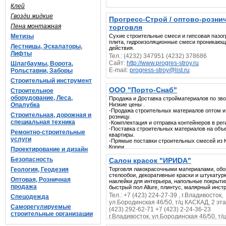
Клей
Гвозди жидкие
Прогресс-Строй / оптово-розни
Пена монтажная
торговля
Метизы
Сухие строительные смеси и гипсовая пазо
плита, гидроизоляционные смеси проникающ
Лестницы, Эскалаторы,
действия.
Лифты
Тел.: (4232) 347951 (4232) 378686
Сайт:
http://www.progres-stroy.ru
Шлагбаумы, Ворота,
E-mail:
progress-stroy@list.ru
Рольставни, Заборы
Строительный инструмент
ООО "Порто-Снаб"
Строительное
оборудование, Леса,
Продажа и Доставка стройматериалов по зво
Опалубка
Низкие цены .
-Продажа строительных материалов оптом и
Строительная, дорожная и
розницу.
специальная техника
-Комплектация и отправка контейнеров в рег
-Поставка строительных материалов на объе
Ремонтно-строительные
квартиры.
услуги
-Прямые поставки строительных смесей из
Кореи.
Проектирование и дизайн
-Доставка по звонку – расчет на месте.
Безопасность
Салон красок "ИРИDA"
Тел.: 2-69-11-69 2-65-16-69
Геология, Геодезия
Торговля лакокрасочными материалами, обо
стелообои, декоративные краски и штукатурк
Оптовая, Розничная
наклейки для интерьера, напольные покрыти
продажа
быстрый пол Allure, плинтус, малярный инст
Тел.: +7 (423) 224-27-39 , г.Владивосток,
Спецодежда
ул.Бородинская 46/50, т/ц КАСКАД, 2 эта
Саморегулируемые
(423) 292-62-71 +7 (423) 2-24-36-23
строительные организации
г.Владивосток, ул.Бородинская 46/50, т/ц
ВИКТОРИЯ пав № 124А