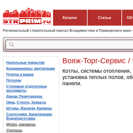
Каталог
Статьи
Об
Региональный строительный портал Владивостока и Приморского края - 
Вояж-Торг-Сервис /
Напольные покрытия
Кондиционеры, вентиляция
Котлы, системы отопления,
Плитка и камни
установка теплых полов, о
Потолки
панели.
Стеновые отделочные
материалы
Двери. Перегородки.
Окна, Стекло, Зеркала
Шторы, Жалюзи, Карнизы
Сантехника, Канализация,
Водоподготовка
Мойки, раковины
Унитазы