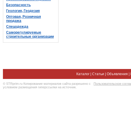
Безопасность
Геология, Геодезия
Оптовая, Розничная
продажа
Спецодежда
Саморегулируемые
строительные организации
Каталог
|
Статьи
|
Объявления
|
© STRprim.ru Копирование материалов сайта разрешено с
Пользовательское согл
условием размещения гиперссылки на источник.