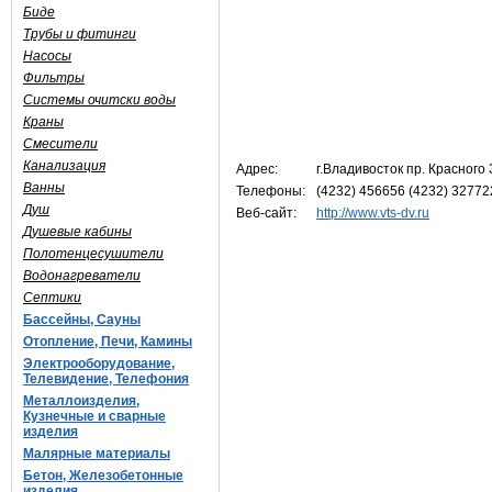
Биде
Трубы и фитинги
Насосы
Фильтры
Системы очитски воды
Краны
Смесители
Канализация
Адрес:
г.Владивосток пр. Красного
Ванны
Телефоны:
(4232) 456656 (4232) 32772
Душ
Веб-сайт:
http://www.vts-dv.ru
Душевые кабины
Полотенцесушители
Водонагреватели
Септики
Бассейны, Сауны
Отопление, Печи, Камины
Электрооборудование,
Телевидение, Телефония
Металлоизделия,
Кузнечные и сварные
изделия
Малярные материалы
Бетон, Железобетонные
изделия