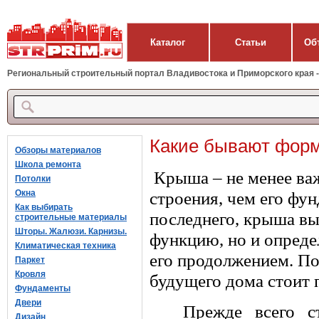
Каталог
Статьи
Об
Региональный строительный портал Владивостока и Приморского края - 
Какие бывают форм
Обзоры материалов
Школа ремонта
Крыша – не менее ва
Потолки
Окна
строения, чем его фун
Как выбирать
последнего, крыша вы
строительные материалы
Шторы. Жалюзи. Карнизы.
функцию, но и опреде
Климатическая техника
его продолжением. П
Паркет
Кровля
будущего дома стоит 
Фундаменты
Двери
Прежде всего с
Дизайн