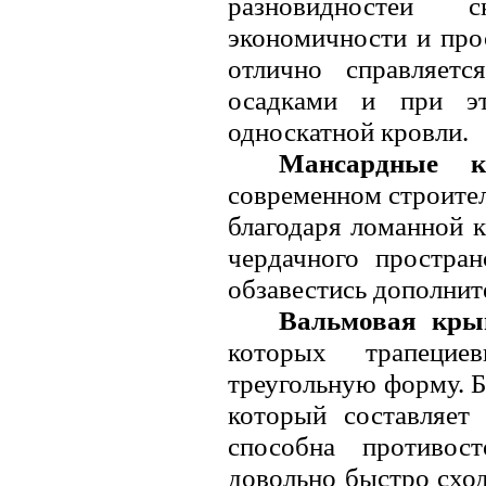
разновидностей 
экономичности и про
отлично справляет
осадками и при эт
односкатной кровли.
Мансардные 
современном строител
благодаря ломанной 
чердачного простран
обзавестись дополни
Вальмовая кр
которых трапеци
треугольную форму. Б
который составляет 
способна противос
довольно быстро сход