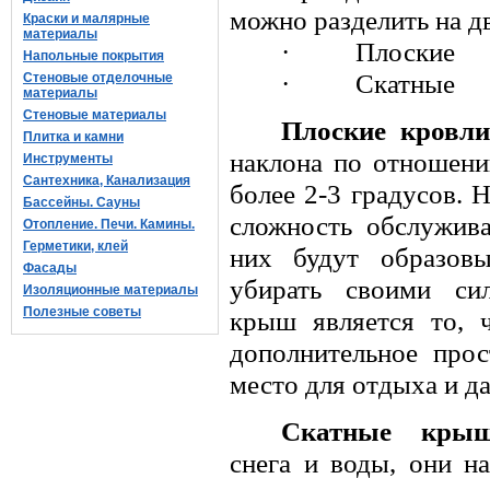
можно разделить на д
Краски и малярные
материалы
·
Плоские
Напольные покрытия
·
Скатные
Стеновые отделочные
материалы
Стеновые материалы
Плоские кровл
Плитка и камни
наклона по отношени
Инструменты
Сантехника, Канализация
более 2-3 градусов. 
Бассейны. Сауны
сложность обслужива
Отопление. Печи. Камины.
Герметики, клей
них будут образовы
Фасады
убирать своими си
Изоляционные материалы
Полезные советы
крыш является то, 
дополнительное прос
место для отдыха и да
Скатные кры
снега и воды, они н