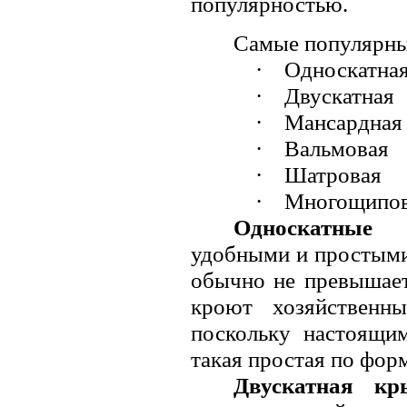
популярностью.
Самые популярны
·
Односкатна
·
Двускатная
·
Мансардная
·
Вальмовая
·
Шатровая
·
Многощипо
Односкатные 
удобными и простыми 
обычно не превышает
кроют хозяйственны
поскольку настоящи
такая простая по форм
Двускатная к