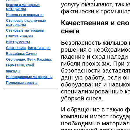
услугу оказывают, так 
Краски и малярные
материалы
фактически к промышле
Напольные покрытия
Стеновые отделочные
Качественная и св
материалы
снега
Стеновые материалы
Плитка и камни
Безопасность жильцов 
Инструменты
Сантехника, Канализация
решения о необходимос
Бассейны. Сауны
падение и сход наледи
Отопление. Печи. Камины.
гибели прохожих. При э
Герметики, клей
безопасности заставля
Фасады
данную работу, если о
Изоляционные материалы
Полезные советы
оборудования и навыко
специализированные к
уборкой снега.
И обращение в такую ф
компании имеют госуда
необходимые материал