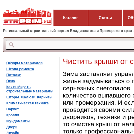
Каталог
Статьи
Об
Региональный строительный портал Владивостока и Приморского края - 
Чистить крыши от 
Обзоры материалов
Школа ремонта
Зима заставляет управ
Потолки
жилья задумываться о 
Окна
серьезных снегопадов.
Как выбирать
строительные материалы
количество выпавшего с
Шторы. Жалюзи. Карнизы.
или промерзания. И есл
Климатическая техника
проводится своими сил
Паркет
Кровля
дворников, техники и р
Фундаменты
то очистка крыш от на
Двери
только профессиональ
Дизайн